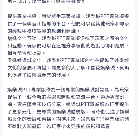
第三部分：娛樂城PTT專業版的價值
提供專業指導：對於新手玩家來說，娛樂城PTT專業版提
供了一個學習和指導的平台，他們可以從其他玩家和專家
的經驗中獲取寶貴的教訓和建議。
增進交流互動：娛樂城PTT專業版促進了玩家之間的交流
和互動，玩家們可以在這裡分享彼此的遊戲心得和經驗，
相互學習和提高。
促進娛樂城文化：娛樂城PTT專業版的存在促進了娛樂城
文化的發展和傳播，讓更多的人了解和喜愛娛樂城，同時
也促進了娛樂城產業的發展。
娛樂城PTT專業版作為一個專業的娛樂城討論區，為玩家
提供了一個全新的娛樂城體驗和交流平台。通過專業討
論、資訊匯集和技巧分享，娛樂城PTT專業版為玩家提供
了更多元化、更專業的娛樂城體驗版，同時也促進了娛樂
城文化的發展和傳播。期待未來，娛樂城PTT專業版能夠
不斷壯大和發展，為玩家帶來更多的精彩和驚喜。