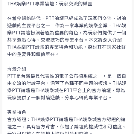
THA娛樂PTT專業論壇：玩家交流的樂園
在當今網絡時代，PTT論壇已經成為了玩家們交流、討論
遊戲的主要平台之一。作為一家專業的娛樂企業，THA娛
樂PTT論壇扮演著極為重要的角色，為玩家們提供了一個
共享遊戲心得、交流技巧的專業平台。本文將深入介紹
THA娛樂PTT論壇的專業特色和功能，探討其在玩家社群
中的重要性和價值所在。
背景介紹
PTT是台灣最具代表性的電子公布欄系統之一，是一個自
由交流的討論平台，涵蓋了各種不同主題的板塊。THA娛
樂PTT論壇是THA娛樂城在PTT平台上的官方論壇，專為
玩家提供了一個討論遊戲、分享心得的專業平台。
專業特色
官方認證：THA娛樂PTT論壇是THA娛樂城官方認證的論
壇之一，具有官方背書，保證了論壇的權威性和可信度。
玩家可以放心在論壇上進行討論和交流。