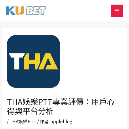
跳
Post
MAI
至
navigation
MEN
主
要
內
容
THA娛樂PTT專業評價：用戶心
得與平台分析
/
THA娛樂PTT
/ 作者:
appleblog