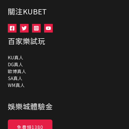
關注KUBET
百家樂試玩
KU真人
DG真人
歐博真人
SA真人
WM真人
娛樂城體驗金
免費領1380