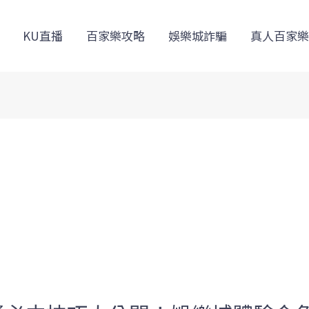
KU直播
百家樂攻略
娛樂城詐騙
真人百家樂