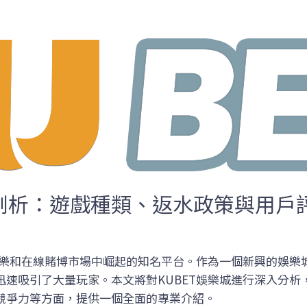
入剖析：遊戲種類、返水政策與用戶
娛樂和在線賭博市場中崛起的知名平台。作為一個新興的娛樂城
迅速吸引了大量玩家。本文將對KUBET娛樂城進行深入分析
競爭力等方面，提供一個全面的專業介紹。