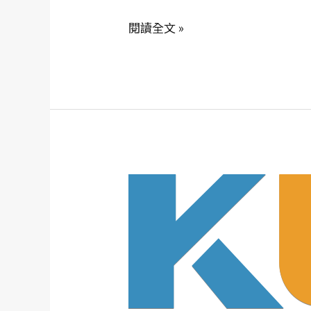
策
閱讀全文 »
與
用
戶
評
價
KUBET
娛
樂：
從
多
元
遊