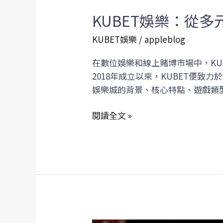
戲
到
KUBET娛樂：從
玩
KUBET娛樂
/
appleblog
家
體
在數位娛樂和線上賭博市場中，K
驗
2018年成立以來，KUBET便
的
娛樂城的背景、核心特點、遊戲類
全
新
閱讀全文 »
標
準