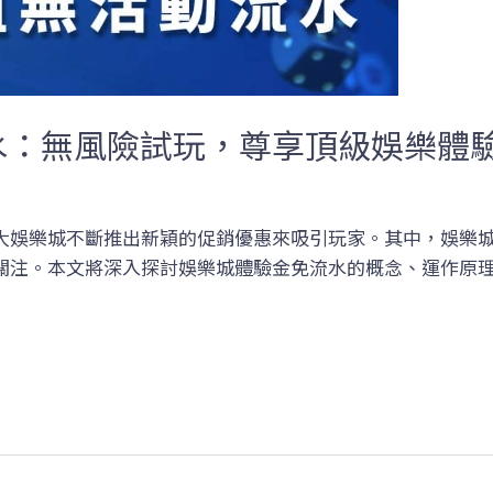
水：無風險試玩，尊享頂級娛樂體
大娛樂城不斷推出新穎的促銷優惠來吸引玩家。其中，娛樂
關注。本文將深入探討娛樂城體驗金免流水的概念、運作原