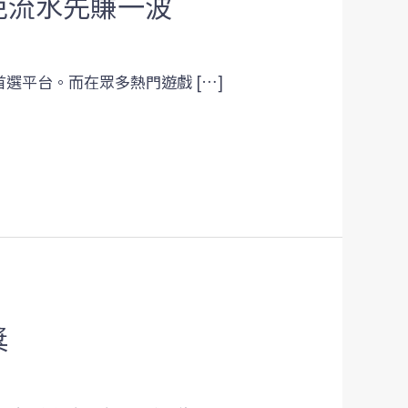
免流水先賺一波
選平台。而在眾多熱門遊戲 […]
獎