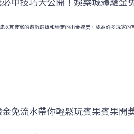
獎必中技巧大公開！娛樂城體驗金
城以其豐富的遊戲選擇和穩定的出金速度，成為許多玩家的首
驗金免流水帶你輕鬆玩賓果賓果開