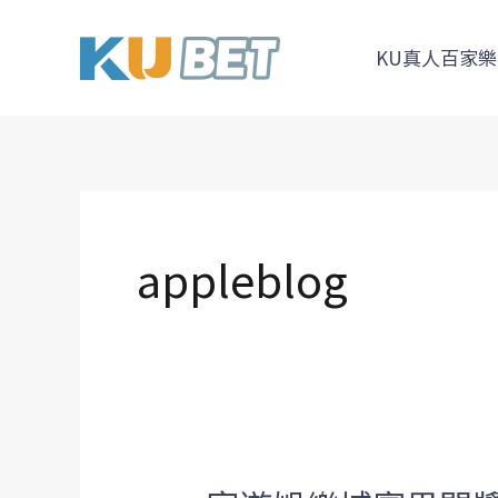
跳
文
至
章
KU真人百家樂
主
分
要
頁
內
容
appleblog
富