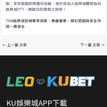
戲，享受遊戲的樂趣和挑戰。現在就加入娛樂城體驗版和
娛樂城PTT，開啟您的遊戲之旅吧！
THA娛樂城官網專業探索：專屬優惠、精彩遊戲與安全保
障一應俱全
←
上一篇 文章
下一篇 文章
→
KU娛樂城APP下載