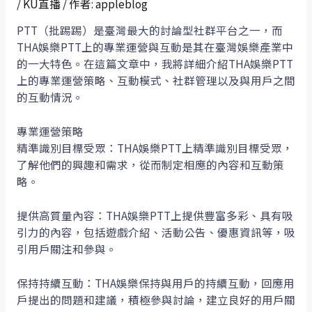
/
KU直播
/ 作者:
appleblog
PTT（批踢踢）是臺灣最大的討論型社群平台之一，而
THA娛樂PTT上的專業運營與互動是其在臺灣娛樂產業中
的一大特色。在這篇文章中，我將詳細介紹THA娛樂PTT
上的專業運營策略、互動模式、社群管理以及與用戶之間
的互動情況。
專業運營策略
精準識別目標受眾：THA娛樂PTT上精準識別目標受眾，
了解他們的興趣和需求，從而制定相應的內容和互動策
略。
提供高質量內容：THA娛樂PTT上提供豐富多彩、具有吸
引力的內容，包括遊戲介紹、活動公告、優惠資訊等，吸
引用戶關注和參與。
保持持續互動：THA娛樂保持與用戶的持續互動，回應用
戶提出的問題和建議，積極參與討論，建立良好的用戶關