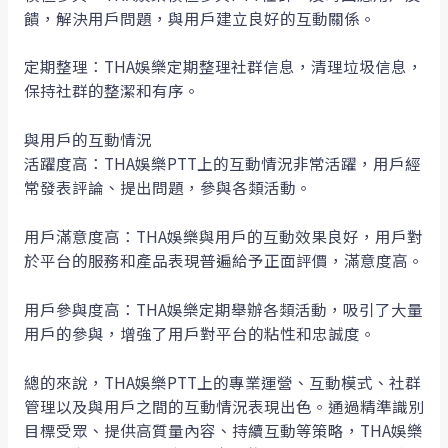
饋，解決用戶問題，與用戶建立良好的互動關係。
定期整理：THA娛樂定期整理社群信息，清理垃圾信息，
保持社群的整潔和有序。
與用戶的互動情況
活躍度高：THA娛樂PTT上的互動情況非常活躍，用戶經
常發表評論、提出問題，參與各類活動。
用戶滿意度高：THA娛樂與用戶的互動效果良好，用戶對
於平台的服務和產品表現普遍給予正面評價，滿意度高。
用戶參與度高：THA娛樂定期舉辦各類活動，吸引了大量
用戶的參與，增強了用戶對平台的粘性和忠誠度。
總的來說，THA娛樂PTT上的專業運營、互動模式、社群
管理以及與用戶之間的互動情況表現出色。通過精準識別
目標受眾、提供高質量內容、持續互動等策略，THA娛樂