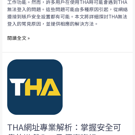
工作功能。然而，許多用戶在使用THA時可能會遇到THA
問
無法登入的問題。這些問題可能由多種原因引起，從網絡
題
連接到賬戶安全設置都有可能。本文將詳細探討THA無法
排
登入的常見原因，並提供相應的解決方法。
除
與
閱讀全文 »
有
效
解
決
THA
方
網
案
址
專
業
解
析：
掌
握
THA網址專業解析：掌握安全可
安
全