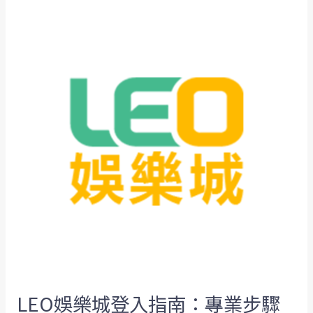
LEO
娛
樂
城
登
入
指
南：
專
業
步
驟
與
安
全
提
示
LEO娛樂城登入指南：專業步驟
全