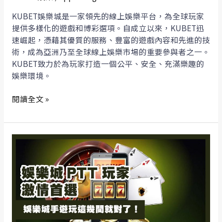
專
KUBET娛樂城是一家領先的線上娛樂平台，為全球玩家
業
提供多樣化的遊戲和博彩選項。自成立以來，KUBET迅
評
速崛起，憑藉其優質的服務、豐富的遊戲內容和先進的技
估
術，成為亞洲乃至全球線上娛樂市場的重要參與者之一。
與
KUBET致力於為玩家打造一個公平、安全、充滿樂趣的
遊
娛樂環境。
戲
體
閱讀全文 »
驗
分
享
娛
樂
城
PTT
專
業
討