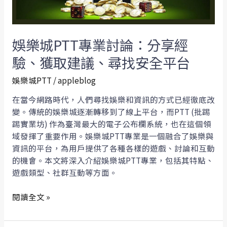
論：
分
享
經
娛樂城PTT專業討論：分享經
驗、
驗、獲取建議、尋找安全平台
獲
取
娛樂城PTT
/
appleblog
建
議、
在當今網路時代，人們尋找娛樂和資訊的方式已經徹底改
尋
變。傳統的娛樂城逐漸轉移到了線上平台，而PTT (批踢
找
踢實業坊) 作為臺灣最大的電子公布欄系統，也在這個領
安
域發揮了重要作用。娛樂城PTT專業是一個融合了娛樂與
全
資訊的平台，為用戶提供了各種各樣的遊戲、討論和互動
平
的機會。本文將深入介紹娛樂城PTT專業，包括其特點、
台
遊戲類型、社群互動等方面。
閱讀全文 »