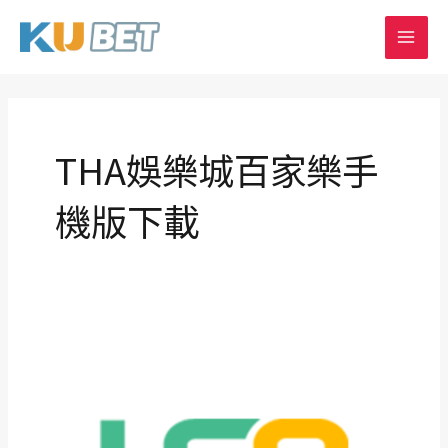
跳
MAI
至
MEN
主
要
內
容
THA娛樂城百家樂手
機版下載
LEO
娛
樂
城
Dcard