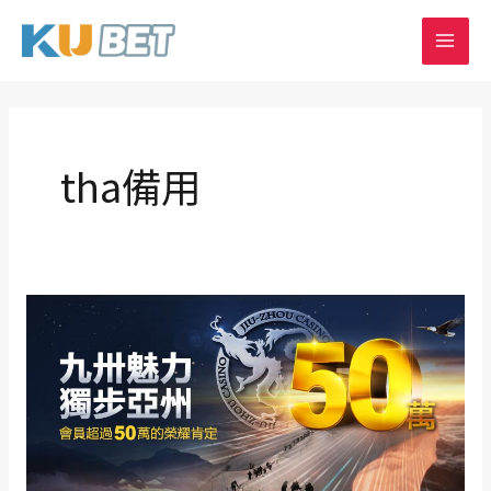
跳
MAI
至
MEN
主
要
內
容
tha備用
九
州
娛
樂
城
手
機
版