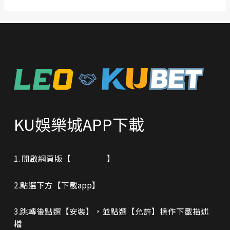
KU娛樂城APP下載
1. 開啟網頁版【
KU娛樂城
】
2.點選下方【下載app】
3.跳轉後點選【安裝】，並點選【允許】操作下載描述
檔