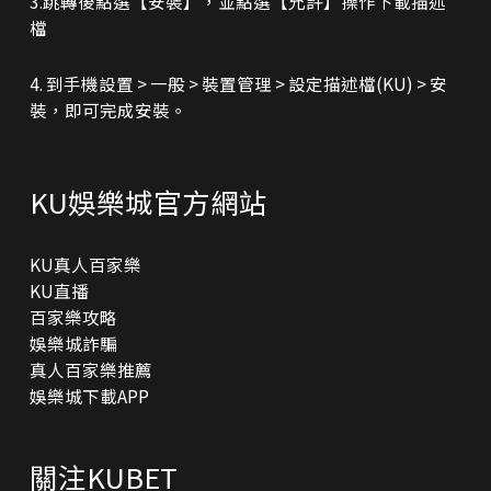
3.跳轉後點選【安裝】，並點選【允許】操作下載描述
檔
4. 到手機設置 > 一般 > 裝置管理 > 設定描述檔(KU) > 安
裝，即可完成安裝。
KU娛樂城官方網站
KU真人百家樂
KU直播
百家樂攻略
娛樂城詐騙
真人百家樂推薦
娛樂城下載APP
關注KUBET