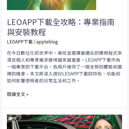
略：
專
業
LEOAPP下載全攻略：專業指南
指
南
與安裝教程
與
LEOAPP下載
/
appleblog
安
裝
在今日數位化的世界中，尋找並選擇最適合的應用程式來
教
滿足個人和專業需求變得越來越重要。LEOAPP下載作為
程
一個專業的下載平台，為用戶提供了一個全新的體驗和選
擇的機會。本文將深入探討LEOAPP下載的特色、功能和
如何影響使用者的日常生活和工作。
閱讀全文 »
深
入