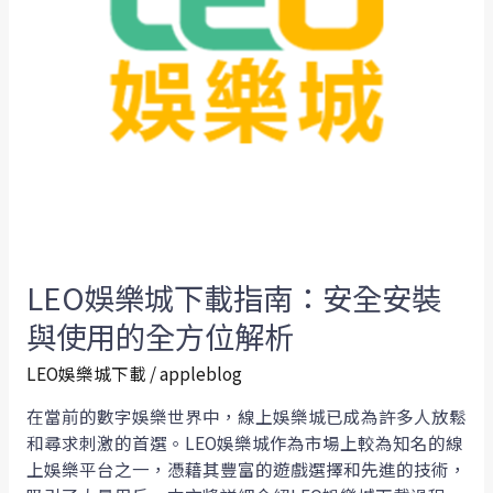
指
南：
安
全
安
裝
與
使
用
的
全
LEO娛樂城下載指南：安全安裝
方
位
與使用的全方位解析
解
析
LEO娛樂城下載
/
appleblog
在當前的數字娛樂世界中，線上娛樂城已成為許多人放鬆
和尋求刺激的首選。LEO娛樂城作為市場上較為知名的線
上娛樂平台之一，憑藉其豐富的遊戲選擇和先進的技術，