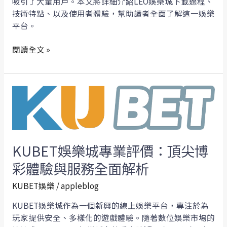
吸引了大量用戶。本文將詳細介紹LEO娛樂城下載過程、
技術特點、以及使用者體驗，幫助讀者全面了解這一娛樂
平台。
閱讀全文 »
KUBET
娛
樂
城
專
KUBET娛樂城專業評價：頂尖博
業
彩體驗與服務全面解析
評
價：
KUBET娛樂
/
appleblog
頂
尖
KUBET娛樂城作為一個新興的線上娛樂平台，專注於為
博
玩家提供安全、多樣化的遊戲體驗。隨著數位娛樂市場的
彩