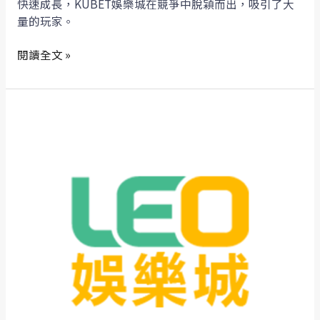
快速成長，KUBET娛樂城在競爭中脫穎而出，吸引了大
體
量的玩家。
驗
與
閱讀全文 »
服
務
全
LEO
面
娛
解
樂
析
城
下
載
全
指
南：
專
業
安
裝