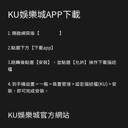
KU娛樂城APP下載
1. 開啟網頁版【
KU娛樂城
】
2.點選下方【下載app】
3.跳轉後點選【安裝】，並點選【允許】操作下載描述
檔
4. 到手機設置 > 一般 > 裝置管理 > 設定描述檔(KU) > 安
裝，即可完成安裝。
KU娛樂城官方網站