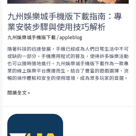
下
九州娛樂城手機版下載指南：專
載
指
業安裝步驟與使用技巧解析
南：
專
九州娛樂城手機版下載
/
appleblog
業
隨著科技的迅速發展，手機已經成為人們日常生活中不可
安
或缺的一部分。手機應用程式的普及，使得許多娛樂活動
裝
也可以隨時隨地進行。九州娛樂城手機版下載作為一款專
步
業的線上娛樂平台應運而生，結合了豐富的遊戲選擇、流
驟
暢的操作體驗和安全的使用環境，成為眾多玩家的首選。
與
使
閱讀全文 »
用
技
巧
解
THA
析
娛
樂