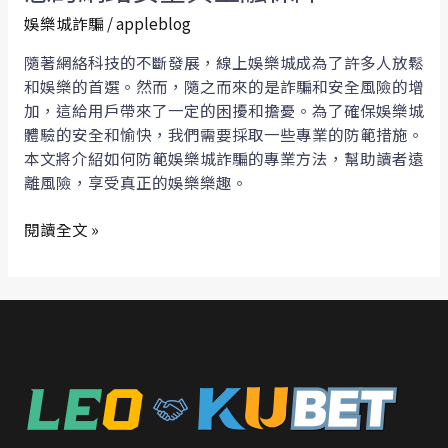
警
娛樂城詐騙
/
appleblog
示
隨著網絡科技的不斷發展，線上娛樂城成為了許多人放鬆
您
和娛樂的首選。然而，隨之而來的是詐騙和安全風險的增
的
加，這給用戶帶來了一定的困擾和擔憂。為了確保娛樂城
網
體驗的安全和愉快，我們需要採取一些專業的防範措施。
路
本文將介紹如何防範娛樂城詐騙的專業方法，幫助讀者遠
安
離風險，享受真正的娛樂樂趣。
全
與
閱讀全文 »
金
融
保
障