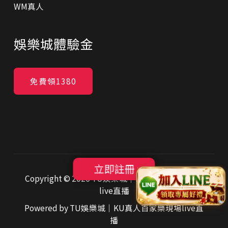
WM真人
娛樂城體驗金
免費領1380
立即註冊
Copyright © 2026 TU娛樂城｜KU真人百家樂現場
live直播
Powered by TU娛樂城｜KU真人百家樂現場live直
播