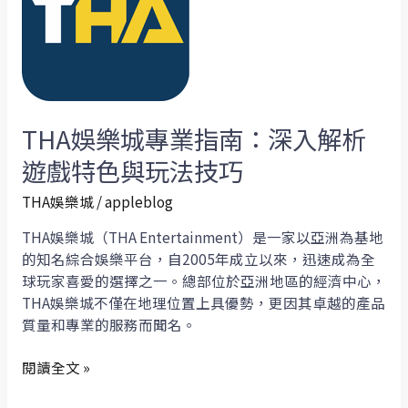
城
專
業
指
南：
深
THA娛樂城專業指南：深入解析
入
遊戲特色與玩法技巧
解
析
THA娛樂城
/
appleblog
遊
戲
THA娛樂城（THA Entertainment）是一家以亞洲為基地
特
的知名綜合娛樂平台，自2005年成立以來，迅速成為全
色
球玩家喜愛的選擇之一。總部位於亞洲地區的經濟中心，
與
THA娛樂城不僅在地理位置上具優勢，更因其卓越的產品
玩
質量和專業的服務而聞名。
法
技
閱讀全文 »
巧