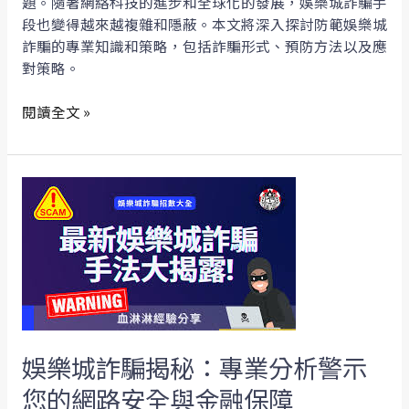
題。隨著網絡科技的進步和全球化的發展，娛樂城詐騙手
與
段也變得越來越複雜和隱蔽。本文將深入探討防範娛樂城
安
詐騙的專業知識和策略，包括詐騙形式、預防方法以及應
全
對策略。
指
南
閱讀全文 »
娛
樂
城
詐
騙
揭
秘：
專
娛樂城詐騙揭秘：專業分析警示
業
分
您的網路安全與金融保障
析