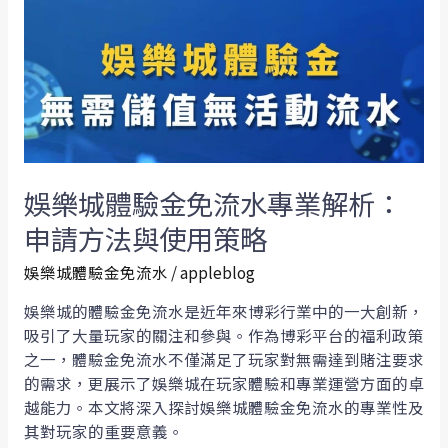
娛
略
樂
城
體
驗
金
免
流
娛樂城體驗金免流水專業解析：
水
專
申請方法與使用策略
業
解
娛樂城體驗金免流水
/
appleblog
析：
娛樂城的體驗金免流水是近年來博彩行業中的一大創新，
申
吸引了大量玩家的關注和參與。作為博彩平台的福利政策
請
之一，體驗金免流水不僅滿足了玩家對無需達到賭注要求
方
的需求，更展示了娛樂城在玩家體驗和專業運營方面的卓
法
越能力。本文將深入探討娛樂城體驗金免流水的專業性及
與
其對玩家的重要意義。
使