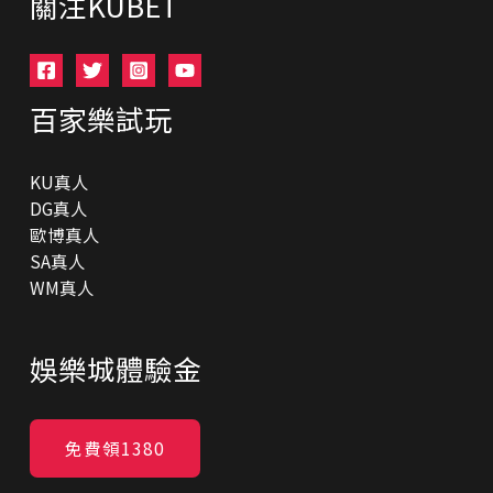
關注KUBET
百家樂試玩
KU真人
DG真人
歐博真人
SA真人
WM真人
娛樂城體驗金
免費領1380