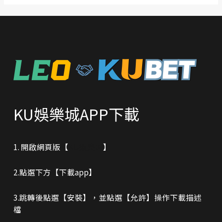
KU娛樂城APP下載
1. 開啟網頁版【
KU娛樂城
】
2.點選下方【下載app】
3.跳轉後點選【安裝】，並點選【允許】操作下載描述
檔