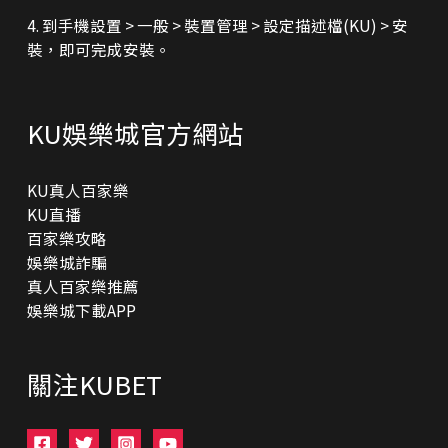
4. 到手機設置 > 一般 > 裝置管理 > 設定描述檔(KU) > 安
裝，即可完成安裝。
KU娛樂城官方網站
KU真人百家樂
KU直播
百家樂攻略
娛樂城詐騙
真人百家樂推薦
娛樂城下載APP
關注KUBET