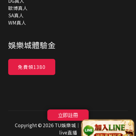
DG真人
歐博真人
SA真人
WM真人
娛樂城體驗金
免費領1380
立即註冊
Copyright © 2026 TU娛樂城｜KU真人百家樂現場
live直播