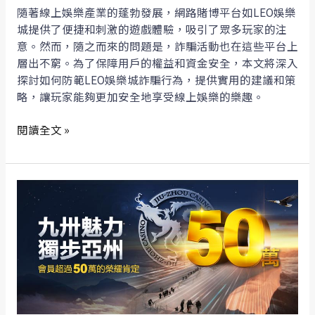
隨著線上娛樂產業的蓬勃發展，網路賭博平台如LEO娛樂
城提供了便捷和刺激的遊戲體驗，吸引了眾多玩家的注
意。然而，隨之而來的問題是，詐騙活動也在這些平台上
層出不窮。為了保障用戶的權益和資金安全，本文將深入
探討如何防範LEO娛樂城詐騙行為，提供實用的建議和策
略，讓玩家能夠更加安全地享受線上娛樂的樂趣。
閱讀全文 »
深
入
解
析
九
州
娛
樂