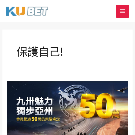
跳
MAI
至
MEN
主
要
內
容
保護自己!
九
州
娛
樂
城
THA
登
入