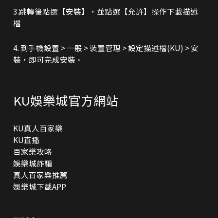
3.跳轉後點選【安裝】，並點選【允許】操作下載描述
檔
4. 到手機設置 > 一般 > 裝置管理 > 設定描述檔(KU) > 安
裝，即可完成安裝。
KU娛樂城官方網站
KU真人百家樂
KU直播
百家樂攻略
娛樂城詐騙
真人百家樂推薦
娛樂城下載APP