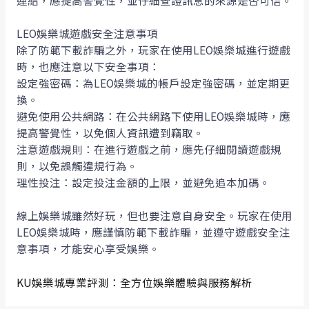
連結，應提高警覺性，並仔細查證訊息的來源是否可信。
LEO娛樂城遊戲安全注意事項
除了防範下載詐騙之外，玩家在使用LEO娛樂城進行遊戲
時，也應注意以下安全事項：
設定強密碼：為LEO娛樂城的帳戶設定強密碼，並定期更
換。
避免使用公共網路：在公共網路下使用LEO娛樂城時，應
提高警覺性，以免個人資訊遭到竊取。
注意遊戲規則：在進行遊戲之前，應先仔細閱讀遊戲規
則，以免誤觸違規行為。
理性投注：設定投注金額的上限，並避免追本加碼。
線上娛樂城雖然好玩，但也要注意自身安全。玩家在使用
LEO娛樂城時，應謹慎防範下載詐騙，並遵守遊戲安全注
意事項，才能安心享受娛樂。
KU娛樂城專業評測：全方位娛樂體驗與服務解析