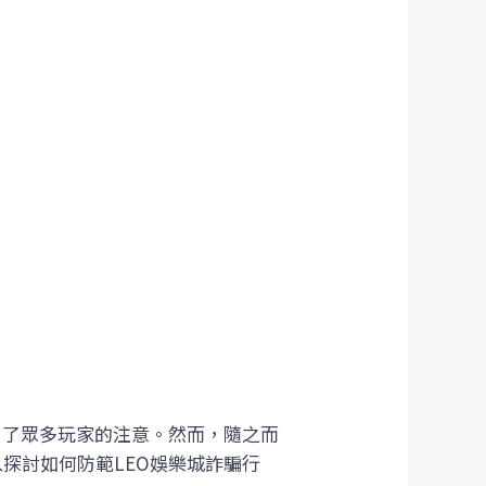
引了眾多玩家的注意。然而，隨之而
探討如何防範LEO娛樂城詐騙行