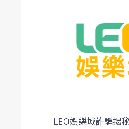
娛
樂
城
詐
騙
揭
秘：
防
範
風
險
與
安
全
措
LEO娛樂城詐騙揭
施