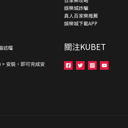
百家樂攻略
娛樂城詐騙
真人百家樂推薦
娛樂城下載APP
關注KUBET
描述檔
U) > 安裝，即可完成安