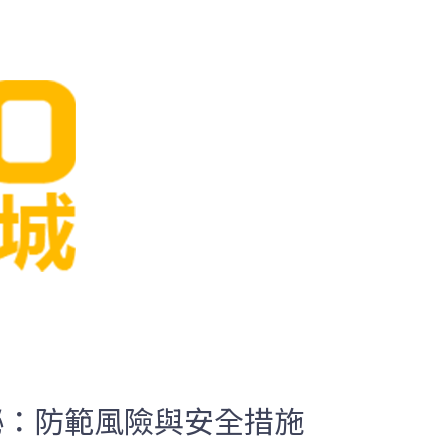
秘：防範風險與安全措施