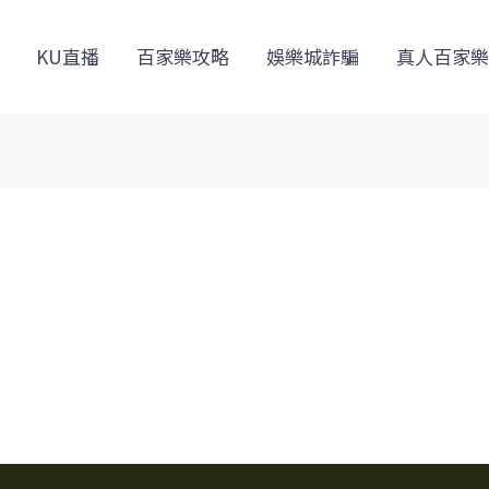
KU直播
百家樂攻略
娛樂城詐騙
真人百家樂