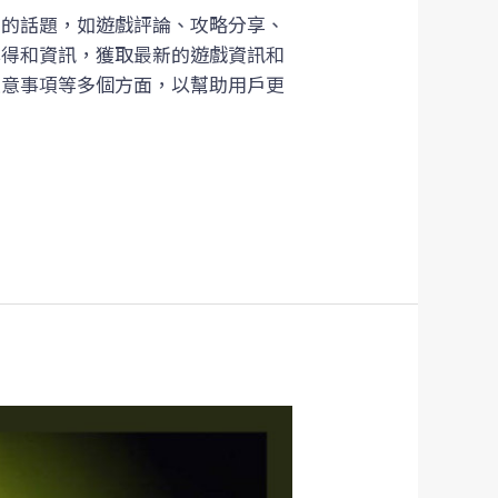
關的話題，如遊戲評論、攻略分享、
心得和資訊，獲取最新的遊戲資訊和
注意事項等多個方面，以幫助用戶更