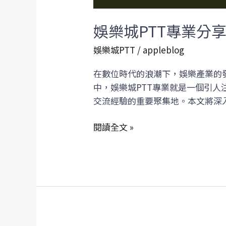
與
玩
娛樂城PTT專業分
家
娛樂城PTT
/
appleblog
心
得
在數位時代的浪潮下，娛樂產業的
中，娛樂城PTT專業就是一個引
交流經驗的重要聚集地。本文將深
閱讀全文 »