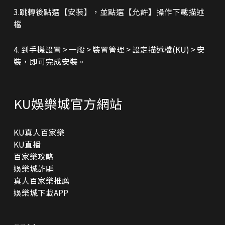
3.跳轉後點選【安裝】，並點選【允許】操作下載描述
檔
4. 到手機設置 > 一般 > 裝置管理 > 設定描述檔(KU) > 安
裝，即可完成安裝。
KU娛樂城官方網站
KU真人百家樂
KU直播
百家樂攻略
娛樂城詐騙
真人百家樂推薦
娛樂城下載APP