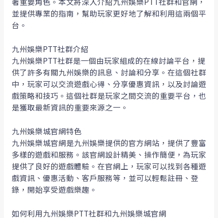
著重要角色。本文將深入介紹九州娛樂PTT社群和官網，
並提供專業的指南，幫助玩家更好地了解和利用這兩個平
台。
九州娛樂PTT社群介紹
九州娛樂PTT社群是一個由玩家組成的在線討論平台，提
供了許多有關九州娛樂的訊息、討論和分享。在這個社群
中，玩家可以交流遊戲心得、分享優惠資訊，以及討論遊
戲策略和技巧。這個社群是玩家之間交流的重要平台，也
是獲取最新資訊的重要來源之一。
九州娛樂城官網特色
九州娛樂城官網是九州娛樂提供的官方網站，提供了豐富
多樣的遊戲和服務。該官網設計精美、操作簡便，為玩家
提供了良好的遊戲體驗。在官網上，玩家可以找到各種遊
戲資訊、優惠活動、客戶服務等，並可以輕鬆註冊、登
錄，開始享受遊戲樂趣。
如何利用九州娛樂PTT社群和九州娛樂城官網