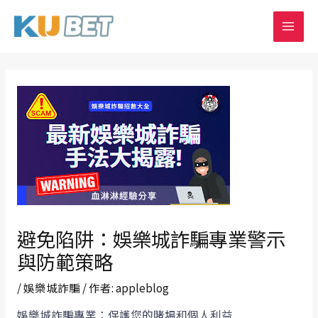
跳
Post
MAI
至
navigation
MEN
主
要
內
容
避免陷阱：娛樂城詐騙專業警示
與防範策略
/
娛樂城詐騙
/ 作者:
appleblog
娛樂城詐騙專業：保護您的賭場和個人利益