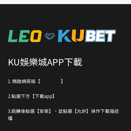
KU娛樂城APP下載
1. 開啟網頁版【
KU娛樂城
】
2.點選下方【下載app】
3.跳轉後點選【安裝】，並點選【允許】操作下載描述
檔