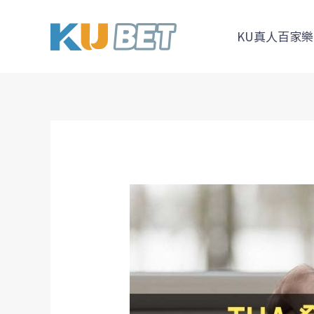
跳
Post
至
navigation
KU真人百家樂
主
要
內
容