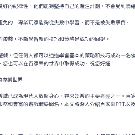
良好的紀律性，他們能夠堅持自己的賭注計劃，不會受到情
避免的。專業玩家能夠從失敗中學習，而不是被失敗擊倒。
的遊戲，不斷學習新的技巧和策略是成功的關鍵。
遊戲，但任何人都可以通過學習基本的策略和技巧成為一名
，您也可以在百家樂的世界中取得成功。祝您好運！
的專業世界
樂城已成為現代人放鬆身心、尋求娛樂的主要途徑之一。百家
服務和豐富的遊戲體驗聞名。本文將深入介紹百家樂PTT以