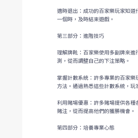
適時退出：成功的百家樂玩家知道
一個時，及時結束遊戲。
第三部分：進階技巧
理解牌靴：百家樂使用多副牌來進
測，從而調整自己的下注策略。
掌握計數系統：許多專業的百家樂玩
方法。通過熟悉這些計數系統，玩
利用賭場優惠：許多賭場提供各種
賭注，從而提高他們的獲勝機會。
第四部分：培養專業心態