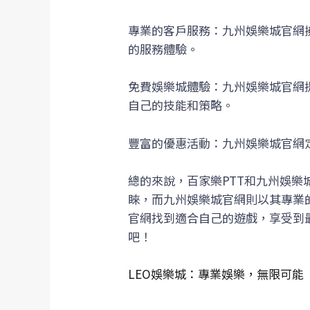
專業的客戶服務：九州娛樂城官網
的服務體驗。
免費娛樂城體驗：九州娛樂城官網
自己的技能和策略。
豐富的優惠活動：九州娛樂城官網
總的來說，百家樂PTT和九州娛樂
睞，而九州娛樂城官網則以其專業
官網找到適合自己的遊戲，享受到
吧！
LEO娛樂城：專業娛樂，無限可能