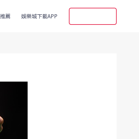
推薦
娛樂城下載APP
百家樂試玩