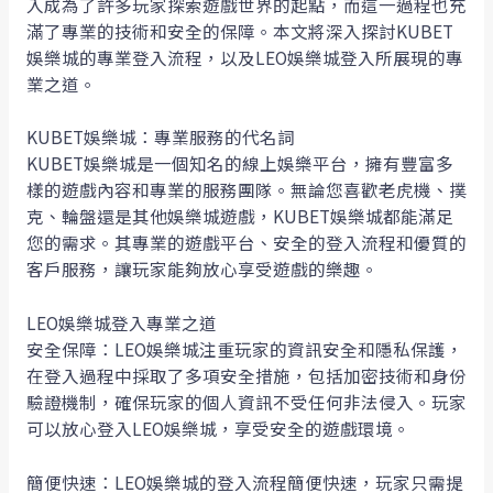
入成為了許多玩家探索遊戲世界的起點，而這一過程也充
滿了專業的技術和安全的保障。本文將深入探討KUBET
娛樂城的專業登入流程，以及LEO娛樂城登入所展現的專
業之道。
KUBET娛樂城：專業服務的代名詞
KUBET娛樂城是一個知名的線上娛樂平台，擁有豐富多
樣的遊戲內容和專業的服務團隊。無論您喜歡老虎機、撲
克、輪盤還是其他娛樂城遊戲，KUBET娛樂城都能滿足
您的需求。其專業的遊戲平台、安全的登入流程和優質的
客戶服務，讓玩家能夠放心享受遊戲的樂趣。
LEO娛樂城登入專業之道
安全保障：LEO娛樂城注重玩家的資訊安全和隱私保護，
在登入過程中採取了多項安全措施，包括加密技術和身份
驗證機制，確保玩家的個人資訊不受任何非法侵入。玩家
可以放心登入LEO娛樂城，享受安全的遊戲環境。
簡便快速：LEO娛樂城的登入流程簡便快速，玩家只需提