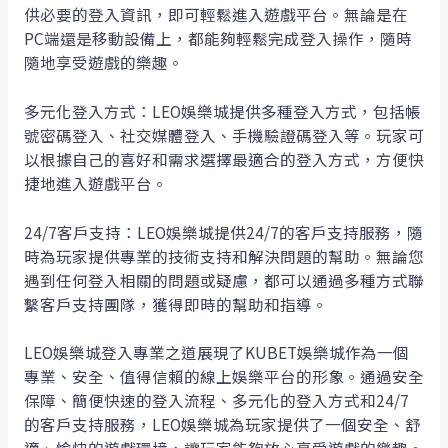
供必要的登入資訊，即可輕鬆進入遊戲平台。無論是在
PC端還是移動設備上，都能夠輕鬆完成登入操作，隨時
隨地享受遊戲的樂趣。
多元化登入方式：LEO娛樂城提供多種登入方式，包括帳
號密碼登入、社交媒體登入、手機驗證碼登入等。玩家可
以根據自己的喜好和需求選擇最適合的登入方式，方便快
捷地進入遊戲平台。
24/7客戶支持：LEO娛樂城提供24/7的客戶支持服務，隨
時為玩家提供專業的技術支持和解決問題的幫助。無論您
遇到任何登入相關的問題或疑慮，都可以通過多種方式聯
繫客戶支持團隊，獲得即時的幫助和指導。
LEO娛樂城登入專業之道展現了KUBET娛樂城作為一個
專業、安全、值得信賴的線上娛樂平台的形象。通過安全
保障、簡便快速的登入流程、多元化的登入方式和24/7
的客戶支持服務，LEO娛樂城為玩家提供了一個安全、舒