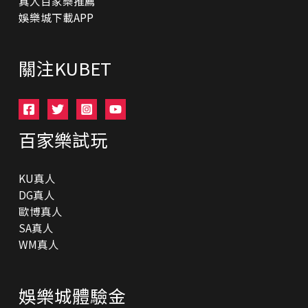
真人百家樂推薦
娛樂城下載APP
關注KUBET
百家樂試玩
KU真人
DG真人
歐博真人
SA真人
WM真人
娛樂城體驗金