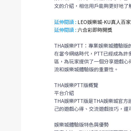
文的介紹，相信用戶能夠更好地了
延伸閱讀 :
LEO娛樂城-KU真人百
延伸閱讀 :
六合彩即時開獎
THA娛樂PTT：專業娛樂城體驗版
在當今網絡時代，PTT已經成為許
區，為玩家提供了一個分享遊戲心得
流和娛樂城體驗版的重要性。
THA娛樂PTT版概覽
平台介紹
THA娛樂PTT版是THA娛樂城
己的遊戲心得、交流遊戲技巧，還
娛樂城體驗版特色與優勢