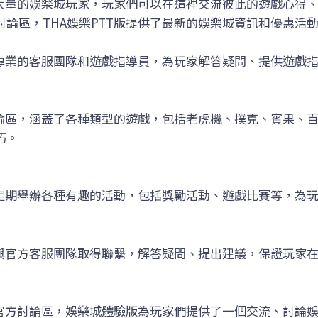
了大量的娛樂城玩家，玩家們可以在這裡交流彼此的遊戲心得
討論區，THA娛樂PTT版提供了最新的娛樂城資訊和優惠活
有專業的客服團隊和遊戲指導員，為玩家解答疑問、提供遊戲
討論區，涵蓋了各種類型的遊戲，包括老虎機、撲克、賓果、
巧。
，定期舉辦各種有趣的活動，包括獎勵活動、遊戲比賽等，為
時與官方客服團隊取得聯繫，解答疑問、提出建議，保證玩家
城的官方討論區，娛樂城體驗版為玩家們提供了一個交流、討論