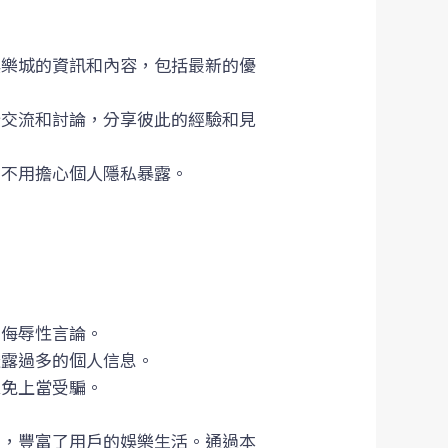
娛樂城的資訊和內容，包括最新的優
行交流和討論，分享彼此的經驗和見
，不用擔心個人隱私暴露。
和侮辱性言論。
透露過多的個人信息。
以免上當受騙。
間，豐富了用戶的娛樂生活。通過本