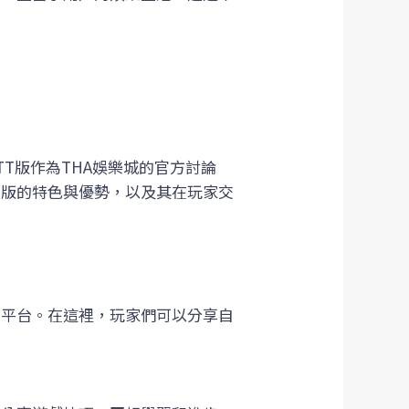
TT版作為THA娛樂城的官方討論
T版的特色與優勢，以及其在玩家交
的平台。在這裡，玩家們可以分享自