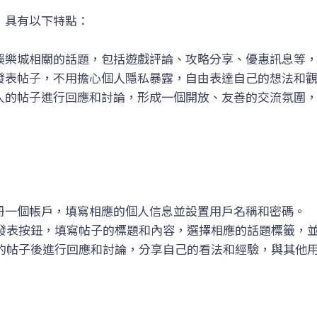
，具有以下特點：
與娛樂城相關的話題，包括遊戲評論、攻略分享、優惠訊息等
名發表帖子，不用擔心個人隱私暴露，自由表達自己的想法和
他人的帖子進行回應和討論，形成一個開放、友善的交流氛圍
註冊一個帳戶，填寫相應的個人信息並設置用戶名稱和密碼。
發表按鈕，填寫帖子的標題和內容，選擇相應的話題標籤，
的帖子後進行回應和討論，分享自己的看法和經驗，與其他