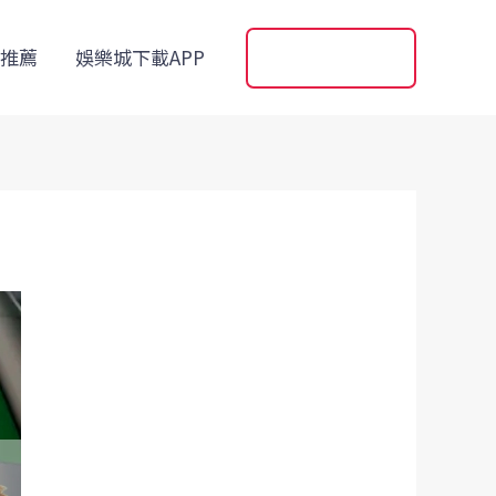
推薦
娛樂城下載APP
百家樂試玩