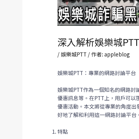
深入解析娛樂城PT
/
娛樂城PTT
/ 作者:
appleblog
娛樂城PTT：專業的網路討論平台
娛樂城PTT作為一個知名的網路
優惠訊息等。在PTT上，用戶可
優惠活動。本文將從專業的角度出
好地了解和利用這一網路討論平台
特點