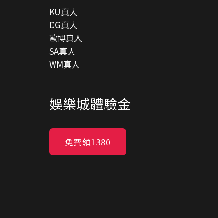
KU真人
DG真人
歐博真人
SA真人
WM真人
娛樂城體驗金
免費領1380