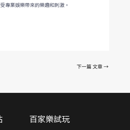
享受專業娛樂帶來的樂趣和刺激。
下一篇 文章
→
站
百家樂試玩