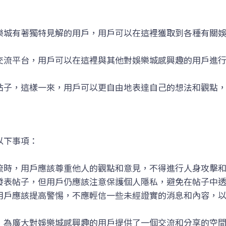
娛樂城有著獨特見解的用戶，用戶可以在這裡獲取到各種有關
的交流平台，用戶可以在這裡與其他對娛樂城感興趣的用戶進
表帖子，這樣一來，用戶可以更自由地表達自己的想法和觀點
以下事項：
交流時，用戶應該尊重他人的觀點和意見，不得進行人身攻擊
名發表帖子，但用戶仍應該注意保護個人隱私，避免在帖子中
，用戶應該提高警惕，不應輕信一些未經證實的消息和內容，
台，為廣大對娛樂城感興趣的用戶提供了一個交流和分享的空