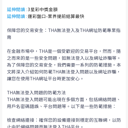
延伸閱讀 :
3星彩中獎金額
延伸閱讀 :
運彩盤口-業界提前結算最快
保障您的交易安全：THA無法登入及THA網址防範專業指
南
在金融市場中，THA是一個受歡迎的交易平台，然而，隨
之而來的是一些安全問題，如無法登入以及網址詐騙等。
為了保障您的交易安全，我們需要一系列的防範措施。本
文將深入介紹如何防範THA無法登入問題以及網址詐騙，
讓您在使用THA網址平台時更加安心。
THA無法登入問題的防範方法
THA無法登入問題可能出現在多個方面，包括網絡問題、
用戶名密碼錯誤、平台問題等。以下是一些防範措施：
檢查網絡連接：確保您的設備連接到穩定的互聯網，以防
止由於網絡問題而無法登入THA平台。