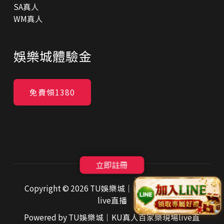
SA真人
WM真人
娛樂城體驗金
免費領1380
立即註冊
Copyright © 2026 TU娛樂城｜KU真人百家樂現場
live直播
Powered by TU娛樂城｜KU真人百家樂現場live直