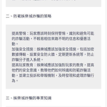
二、防範娛樂城詐騙的策略
提高警惕：玩家應該時刻保持警惕，識別和避免可能
的詐騙活動，不輕易相信來路不明的信息和優惠活
動。

加強安全措施：娛樂城應該加強安全措施，包括加密
數據傳輸、設置安全防火牆、定期更新系統等，防止
詐騙分子進入系統。

提高玩家教育：娛樂城應該加強對玩家的教育，提高
他們的安全意識，教導他們如何辨識和防範詐騙活
動，並建立投訴和舉報機制，及時發現和處理詐騙行
為。
三、娛樂城詐騙的專業知識