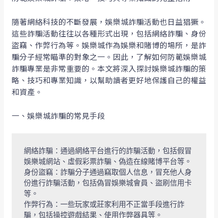
隨著網絡科技的不斷發展，娛樂城詐騙活動也日益猖獗。
這些詐騙活動往往以各種形式出現，包括網絡詐騙、身份
盜竊、作弊行為等。娛樂城作為娛樂和賭博的場所，是詐
騙分子經常瞄準的對象之一。因此，了解如何防範娛樂城
詐騙專業是非常重要的。本文將深入探討娛樂城詐騙的策
略、技巧和專業知識，以幫助讀者更好地保護自己的權益
和資產。
一、娛樂城詐騙的常見手段
網絡詐騙：通過網絡平台進行的詐騙活動，包括假冒
娛樂城網站、虛假彩票詐騙、偽造在線賭博平台等。

身份盜竊：詐騙分子通過竊取個人信息，冒充他人身
份進行詐騙活動，包括偽冒娛樂城會員、盜刷信用卡
等。

作弊行為：一些玩家或莊家利用不正當手段進行詐
騙，包括操控遊戲結果、使用作弊器具等。