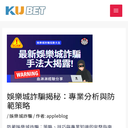
跳
Post
MAI
至
navigation
MEN
主
要
內
容
娛樂城詐騙揭秘：專業分析與防
範策略
/
娛樂城詐騙
/ 作者:
appleblog
防範娛樂城詐騙：策略、技巧與專業知識的完整指南