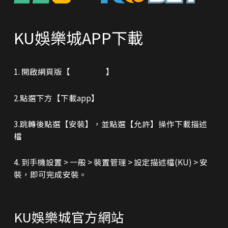
KU娛樂城APP下載
1. 開啟網頁版【
KU娛樂城
】
2.點選下方【下載app】
3.跳轉後點選【安裝】，並點選【允許】操作下載描述
檔
4. 到手機設置 > 一般 > 裝置管理 > 設定描述檔(KU) > 安
裝，即可完成安裝。
KU娛樂城官方網站