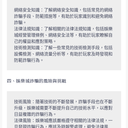
網絡安全知識：了解網絡安全知識，包括常見的網絡
詐騙手段、防範措施等，有助於玩家識別和避免網絡
詐騙。

法律法規知識：了解相關的法律法規知識，包括娛樂
城經營管理條例、網絡安全法等，有助於玩家瞭解自
己的權益和應對策略。

技術檢測知識：了解一些常見的技術檢測手段，包括
設備檢測、網絡流量分析等，有助於玩家及時發現和
防範詐騙行為。
四、娛樂城詐騙的風險與挑戰
技術風險：隨著技術的不斷發展，詐騙手段也在不斷
升級，娛樂城需要不斷提升自己的技術水平，以應對
日益複雜的詐騙行為。

法律風險：娛樂城應該嚴格遵守相關的法律法規，一
旦發現詐騙行為，應該及時報警處理，避免法律風