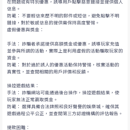
在問題或有特別優惠，誘導用戶點擊惡意鏈接並提供個人
信息。
防範： 不要輕信來歷不明的郵件或短信，避免點擊不明
鏈接，對於敏感信息的提供需保持高度警惕。
虛假優惠與獎金：
手法： 詐騙者承諾提供高額獎金或優惠，誘導玩家充值
並參與所謂的活動，實際上是利用虛假的活動騙取玩家的
資金。
防範： 對於過於誘人的優惠活動保持警惕，核實活動的
真實性，並查閱相關的用戶評價和反饋。
操控遊戲結果：
手法： 詐騙網站可能通過後台操作，操控遊戲結果，使
玩家無法正常贏取獎金。
防範： 選擇具備合法牌照和良好聲譽的娛樂城，確保其
遊戲過程公平公正，並查閱第三方認證機構的評估報告。
提款困難：