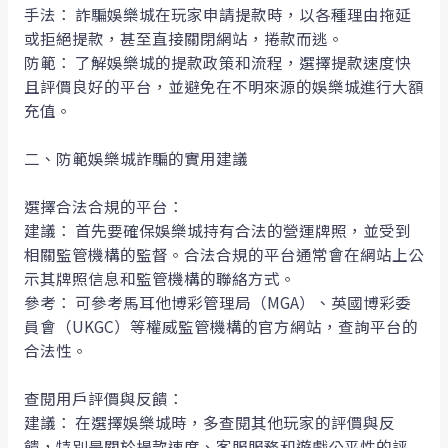
手法： 詐騙娛樂城在玩家申請提款時，以各種理由拖延
或拒絕提款，甚至直接關閉網站，捲款而逃。
防範： 了解娛樂城的提款政策和流程，選擇提款速度快
且評價良好的平台，並避免在不明來源的娛樂城進行大額
充值。
二、防範娛樂城詐騙的實用建議
選擇合法合規的平台：
建議： 首先要確保娛樂城持有合法的營運牌照，並受到
相關監管機構的監督。合法合規的平台通常會在網站上公
示其牌照信息和監管機構的聯絡方式。
參考： 可參考馬耳他博彩管理局（MGA）、英國博彩委
員會（UKGC）等權威監管機構的官方網站，查詢平台的
合法性。
查閱用戶評價與反饋：
建議： 在選擇娛樂城時，多查閱其他玩家的評價與反
饋，特別是關於提款速度、客服服務和遊戲公平性的評