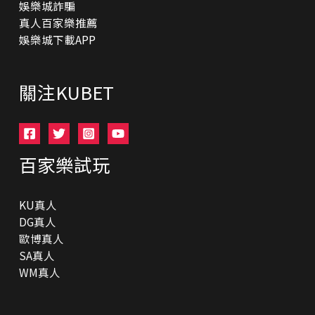
娛樂城詐騙
真人百家樂推薦
娛樂城下載APP
關注KUBET
百家樂試玩
KU真人
DG真人
歐博真人
SA真人
WM真人