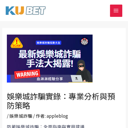
跳
Post
MAI
至
navigation
MEN
主
要
內
容
娛樂城詐騙實錄：專業分析與預
防策略
/
娛樂城詐騙
/ 作者:
appleblog
防範娛樂城詐騙：全面指南與實用建議