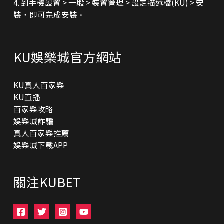
4. 到手機設置 > 一般 > 裝置管理 > 設定描述檔(KU) > 安
裝，即可完成安裝。
KU娛樂城官方網站
KU真人百家樂
KU直播
百家樂攻略
娛樂城詐騙
真人百家樂推薦
娛樂城下載APP
關注KUBET