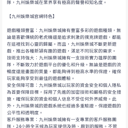
隊，九州娛樂城在業界享有極高的聲譽和知名度。
【九州娛樂城官網特色】
遊戲種類豐富：九州娛樂城擁有豐富多彩的遊戲種類，無
論是喜歡傳統的老虎機還是追求刺激的撲克牌遊戲，都能
在這裡找到心靈的歸屬。而且，九州娛樂城不斷更新遊
戲，推出各種新穎有趣的遊戲，滿足不同玩家的需求。
技術支持強大：九州娛樂城擁有一支技術實力雄厚的團
隊，不斷致力於遊戲平台的優化和升級。無論是遊戲的流
暢度還是畫面的質量，都能夠得到極高水準的保證，確保
玩家能夠享受到最佳的遊戲體驗。
安全保障可靠：九州娛樂城以玩家的資金安全和個人隱私
為首要保障目標，採用了先進的加密技術和嚴格的安全措
施，確保玩家的資金和個人信息不受任何外界威脅。此
外，九州娛樂城的遊戲系統也經過多重驗證，保證遊戲的
公平性和透明度。
客戶服務專業：九州娛樂城擁有一支專業的客戶服務團
隊，24小時全天候為玩家提供及時、周到的服務。不管