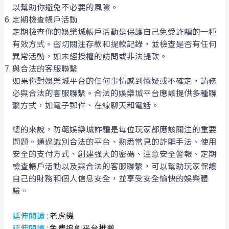
以幫助你避免不必要的風險。
定期檢查帳戶活動
定期檢查你的娛樂城帳戶活動是保護自己免受詐騙的一種
有效方式。密切關注存款和提款記錄，並檢查是否有任何
異常活動，如未經授權的訪問或非法提款。
與合法的客服聯繫
如果你對娛樂城平台的任何事情感到懷疑或不確定，請務
必與合法的客服聯繫。合法的娛樂城平台應該提供多種聯
繫方式，如電子郵件、在線聊天和電話。
總的來說，防範娛樂城詐騙是每位玩家都應該關注的重要
問題。通過識別合法的平台、熟悉常見的詐騙手法、使用
安全的支付方式、創建強大的密碼、注意安全警報、定期
檢查帳戶活動以及與合法的客服聯繫，可以幫助玩家保護
自己的財務和個人信息安全，並享受安全愉快的娛樂體
驗。
延伸閱讀 :
老虎機
延伸閱讀 :
免費追劇平台推薦