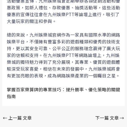
活動優惠宣傳：九州娛樂城會定期舉辦各類促銷活動和優
惠政策，如新人禮包、存款優惠、抽獎活動等，這些活動
優惠的宣傳往往會在九州娛樂PTT等論壇上進行，吸引了
大量玩家的關注和參與。
總的來說，九州娛樂城官網作為一家具有國際水準的網路
娛樂平台，不僅擁有豐富多彩的遊戲種類和優秀的技術支
持，更以其安全可靠、公平公正的服務理念贏得了廣大玩
家的信賴和支持。在九州娛樂PTT等網路論壇上，九州娛
樂城的獨特魅力得到了充分展現，其專業、優質的遊戲體
驗深受玩家喜愛，相信在未來的發展中，九州娛樂城將會
有更加亮眼的表現，成為網路娛樂產業的一個矚目之星。
掌握百家樂算牌的專業技巧：提升勝率、優化策略的關鍵
指南
←
上一篇 文章
下一篇 文章
→