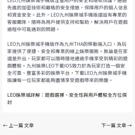
LEO九州娛樂城手機版注重用戶的安全和隱私保護。通過
先進的加密技術和嚴格的安全措施，保障用戶的個人信息
和資金安全。此外，LEO九州娛樂城手機版還設有專業的
客服團隊，隨時為用戶提供支持和幫助，解決用戶在遊戲
過程中可能遇到的問題。
LEO九州娛樂城手機版作為九州THA的移動端入口，為玩
家提供了便捷、安全和專業的線上娛樂服務。無論是在家
還是外出，玩家都可以隨時隨地通過手機享受到精彩的遊
戲體驗。九州娛樂LEO下載IOS致力於為玩家打造一個安
全可靠、豐富多彩的娛樂平台，下載LEO九州娛樂城手機
版讓每一位玩家都能夠盡情享受遊戲帶來的樂趣。
LEO娛樂城詳解：遊戲選擇、安全性與用戶體驗全方位探
討
←
上一篇 文章
下一篇 文章
→