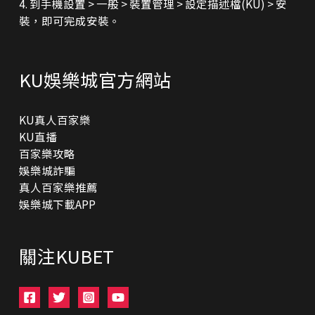
4. 到手機設置 > 一般 > 裝置管理 > 設定描述檔(KU) > 安
裝，即可完成安裝。
KU娛樂城官方網站
KU真人百家樂
KU直播
百家樂攻略
娛樂城詐騙
真人百家樂推薦
娛樂城下載APP
關注KUBET