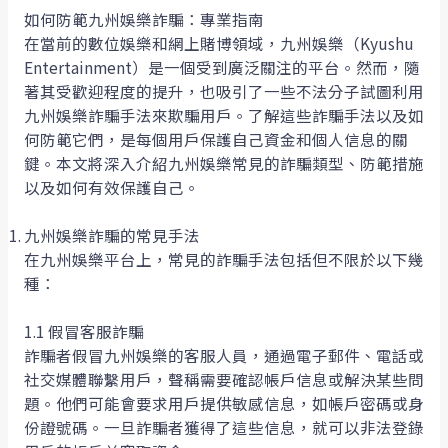
如何防範九州娛樂詐騙：專業指南
在當前的數位娛樂和網上賭博領域，九州娛樂（Kyushu
Entertainment）是一個受到廣泛關注的平台。然而，隨
著其受歡迎程度的提升，也吸引了一些不法分子試圖利用
九州娛樂詐騙手法來欺騙用戶。了解這些詐騙手法以及如
何防範它們，是每個用戶保護自己資金和個人信息的關
鍵。本文將深入介紹九州娛樂常見的詐騙類型、防範措施
以及如何有效保護自己。
九州娛樂詐騙的常見手法
在九州娛樂平台上，常見的詐騙手法包括但不限於以下幾
種：
1.1 假冒客服詐騙
詐騙者假冒九州娛樂的客服人員，通過電子郵件、電話或
社交媒體聯繫用戶，聲稱需要確認帳戶信息或解決某些問
題。他們可能會要求用戶提供敏感信息，如帳戶密碼或身
份證號碼。一旦詐騙者獲得了這些信息，就可以非法登錄