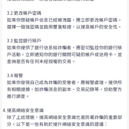
3.2 更改帳戶密碼
如果你懷疑帳戶信息已經被洩露，應立即更改帳戶密碼。
選擇一個強密碼並啟用雙重驗證，以提高帳戶的安全性。
3.3 監控銀行賬戶
如果你提供了銀行信息給詐騙者，應密切監控你的銀行賬
戶活動。立即通知你的銀行關閉可疑的帳戶或信用卡，並
查詢是否有任何未經授權的交易。
3.4 報警
如果你發現自己成為詐騙的受害者，應報警處理。提供所
有相關證據，如詐騙消息的副本、交易記錄等，協助警方
進行調查。
提高網絡安全意識
除了上述措施，提高網絡安全意識也是防範詐騙的重要部
分。以下是一些有助於提升網絡安全意識的建議：