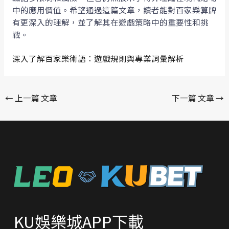
中的應用價值。希望通過這篇文章，讀者能對百家樂算牌
有更深入的理解，並了解其在遊戲策略中的重要性和挑
戰。
深入了解百家樂術語：遊戲規則與專業詞彙解析
←
上一篇 文章
下一篇 文章
→
KU娛樂城APP下載