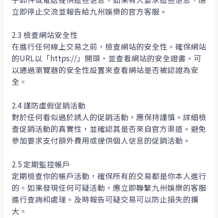
立即停止交流並報告給九州娛樂的官方客服。
2.3 檢查網站安全性
在進行任何線上交易之前，檢查網站的安全性。確保網站
的URL以「https://」開頭，並查看網站的安全證書。可
以通過瀏覽器的安全性設置來查看網站是否被認證為安
全。
2.4 謹防虛假促銷活動
對於任何看似過於誘人的促銷活動，應保持謹慎。詳細檢
查促銷活動的真實性，並確認其是否來自官方渠道。避免
參加要求支付額外費用或提供個人信息的促銷活動。
2.5 定期監控帳戶
定期檢查你的帳戶活動，確保所有的交易都是你本人進行
的。如果發現任何可疑活動，應立即聯繫九州娛樂的客服
進行查詢和處理。及時報告可疑交易可以防止損失的擴
大。