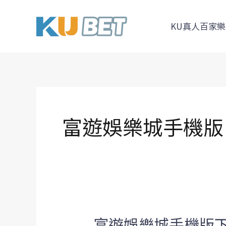
跳
至
KU真人百家樂
主
要
內
容
富遊娛樂城手機版
富遊娛樂城手機版
富