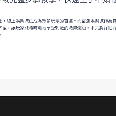
化，線上娛樂城已成為眾多玩家的首選。而富遊娛樂城作為
下載，讓玩家能隨時隨地享受刺激的賭博體驗。本文將詳細
。