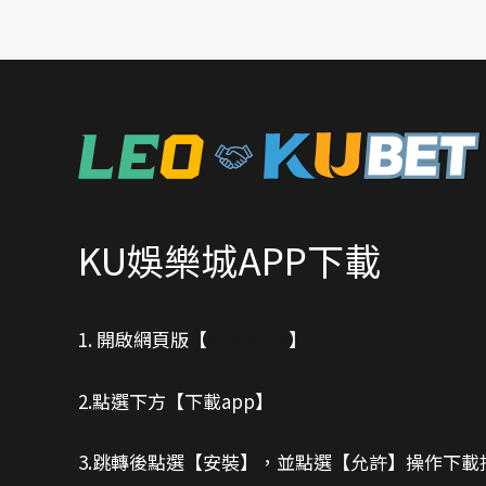
KU娛樂城APP下載
1. 開啟網頁版【
KU娛樂城
】
2.點選下方【下載app】
3.跳轉後點選【安裝】，並點選【允許】操作下載