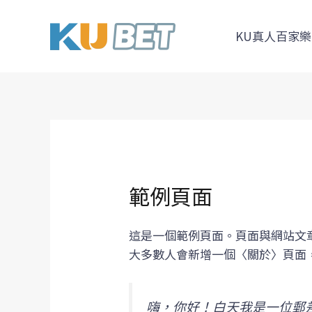
跳
至
KU真人百家樂
主
要
內
容
範例頁面
這是一個範例頁面。頁面與網站文
大多數人會新增一個〈關於〉頁面
嗨，你好！白天我是一位郵