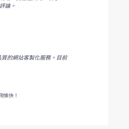
評論。
提供高品質的網站客製化服務。目前
用愉快！