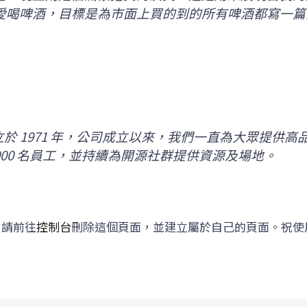
愛喝啤酒，目標是為市面上買的到的所有啤酒都寫一篇
many 成立於 1971 年，公司成立以來，我們一直為大眾
000 名員工，並持續為開源社群提供資源及場地。
者，請前往
控制台
刪除這個頁面，並建立屬於自己的頁面。祝使