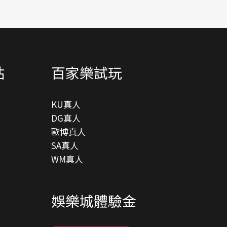
站
百家樂試玩
KU真人
DG真人
歐博真人
SA真人
WM真人
娛樂城體驗金