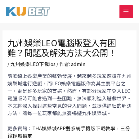
跳
Post
MAI
至
navigation
MEN
主
要
內
九州娛樂LEO電腦版登入有困
容
難？問題及解決方法大公開！
/
九州娛樂LEO下載ios
/ 作者:
admin
隨著線上娛樂產業的蓬勃發展，越來越多玩家選擇在九州
娛樂城進行遊戲，而LEO娛樂電腦版作為其主要平台之
一，更是許多玩家的首選。然而，有部分玩家在登入LEO
電腦版時可能會遇到一些困難，無法順利進入遊戲世界。
本文將深入探討這些常見的登入問題，並提供詳細的解決
方法，讓每一位玩家都能無憂暢遊九州娛樂城。
更多資訊：
THA娛樂城APP雙系統手機版下載教學，三分
鐘輕鬆搞定