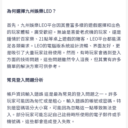
為何選擇九州娛樂LEO？
首先，九州娛樂LEO平台因其豐富多樣的遊戲選擇和出色
的玩家體驗，廣受歡迎。無論是喜愛老虎機的玩家，還是
鍾情於百家樂、21點等桌上遊戲的賭客，LEO平台都能滿
足各類需求。LEO的電腦版系統設計流暢、界面友好，更
是吸引了大量玩家註冊使用。然而，有時玩家會遇到登入
方面的技術問題，這些問題雖然令人沮喪，但其實有許多
簡單的解決方案可供參考。
常見登入問題分析
帳戶資訊輸入錯誤 這是最為常見的登入問題之一。許多
玩家可能因為匆忙或是粗心，輸入錯誤的帳號或密碼。特
別是密碼區分大小寫，可能因為忽略這一點導致無法登
入。部分玩家可能忘記自己註冊時所使用的電子郵件或手
機號碼，這些都會造成登入失敗。