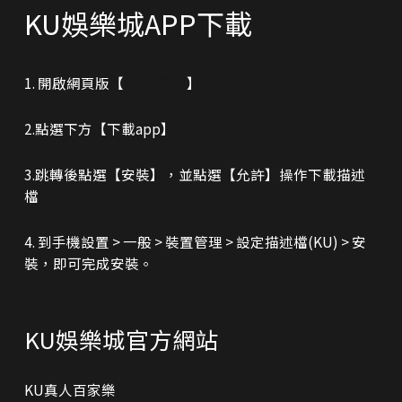
KU娛樂城APP下載
1. 開啟網頁版【
KU娛樂城
】
2.點選下方【下載app】
3.跳轉後點選【安裝】，並點選【允許】操作下載描述
檔
4. 到手機設置 > 一般 > 裝置管理 > 設定描述檔(KU) > 安
裝，即可完成安裝。
KU娛樂城官方網站
KU真人百家樂